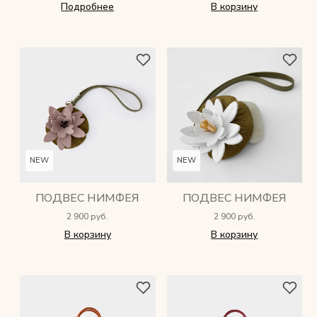
Подробнее
В корзину
Мужские сумки
Рюкзаки
Аксессуары
Мини-сумки и чехлы
NEW
NEW
Кошельки
ПОДВЕС НИМФЕЯ
ПОДВЕС НИМФЕЯ
Ювелирные украшения
2 900 руб.
2 900 руб.
В корзину
В корзину
Одежда
Подарочная карта
Подарки