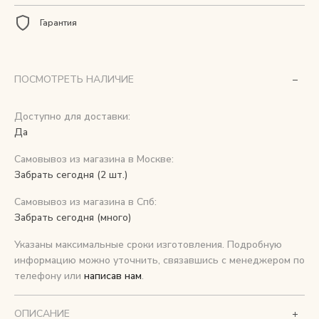
Гарантия
Снимаем с производства
Косметика для ухода
ПОСМОТРЕТЬ НАЛИЧИЕ
Доступно для доставки:
О нас
Да
Условия
Самовывоз из магазина в Москве:
Контакты
Забрать сегодня (2 шт.)
Самовывоз из магазина в Спб:
Мы в соцсетях:
Забрать сегодня (много)
Указаны максимальные сроки изготовления. Подробную
+ 7 (812) 748-24-46
ENG
информацию можно уточнить, связавшись с менеджером по
телефону или
написав нам
.
ОПИСАНИЕ