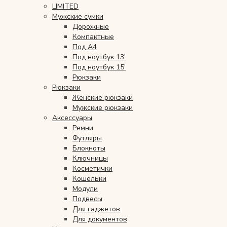
LIMITED
Мужские сумки
Мужские сумки
Дорожные
Компактные
Рюкзаки
Под А4
Под ноутбук 13'
Аксессуары
Под ноутбук 15'
Рюкзаки
Рюкзаки
Мини-сумки и чехлы
Женские рюкзаки
Мужские рюкзаки
Кошельки
Аксессуары
Ремни
Футляры
Ювелирные украшения
Блокноты
Ключницы
Косметички
Одежда
Кошельки
Модули
Подарочная карта
Подвесы
Для гаджетов
Для документов
Подарки