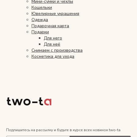
Мини-сумки и чехлы
Кошельки
Ювелирные украшения
Снимаем с производства
Одежда
Подарочная карта
Косметика для ухода
Подарки
Для него
Для неё
Снимаем с производства
О нас
Косметика для ухода
Условия
Контакты
Мы в соцсетях:
+ 7 (812) 748-24-46
ENG
Подпишитесь на рассылку и будьте в курсе всех новинок two-ta