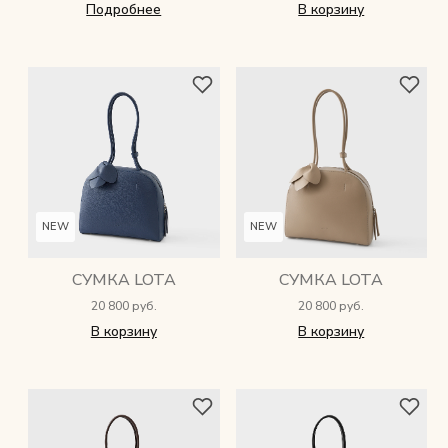
Подробнее
В корзину
Мужские сумки
Рюкзаки
Аксессуары
Мини-сумки и чехлы
NEW
NEW
Кошельки
СУМКА LOTA
СУМКА LOTA
Ювелирные украшения
20 800 руб.
20 800 руб.
В корзину
В корзину
Одежда
Подарочная карта
Подарки