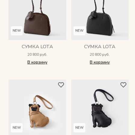
Снимаем с производства
Косметика для ухода
NEW
NEW
СУМКА LOTA
СУМКА LOTA
О нас
20 800 руб.
20 800 руб.
В корзину
В корзину
Условия
Контакты
Мы в соцсетях:
+ 7 (812) 748-24-46
ENG
NEW
NEW