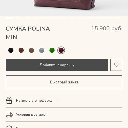
Мужские сумки
Рюкзаки
15 900 руб.
СУМКА POLINA
Аксессуары
MINI
Мини-сумки и чехлы
Добавить в корзину
Кошельки
Ювелирные украшения
Быстрый заказ
Одежда
Намекнуть о подарке
Подарочная карта
Условия доставки
Подарки