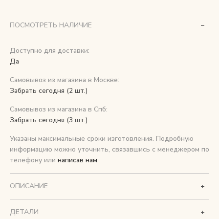
Снимаем с производства
ПОСМОТРЕТЬ НАЛИЧИЕ
Косметика для ухода
Доступно для доставки:
Да
Самовывоз из магазина в Москве:
О нас
Забрать сегодня (2 шт.)
Условия
Самовывоз из магазина в Спб:
Контакты
Забрать сегодня (3 шт.)
Указаны максимальные сроки изготовления. Подробную
Мы в соцсетях:
информацию можно уточнить, связавшись с менеджером по
телефону или
написав нам
.
+ 7 (812) 748-24-46
ENG
ОПИСАНИЕ
ДЕТАЛИ