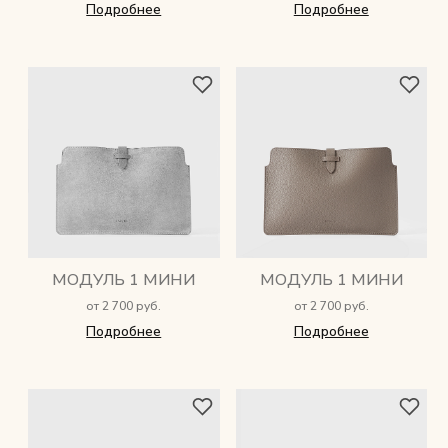
Подробнее
Подробнее
Мужские сумки
Рюкзаки
Аксессуары
Мини-сумки и чехлы
Кошельки
МОДУЛЬ 1 МИНИ
МОДУЛЬ 1 МИНИ
Ювелирные украшения
от 2 700 руб.
от 2 700 руб.
Подробнее
Подробнее
Одежда
Подарочная карта
Подарки