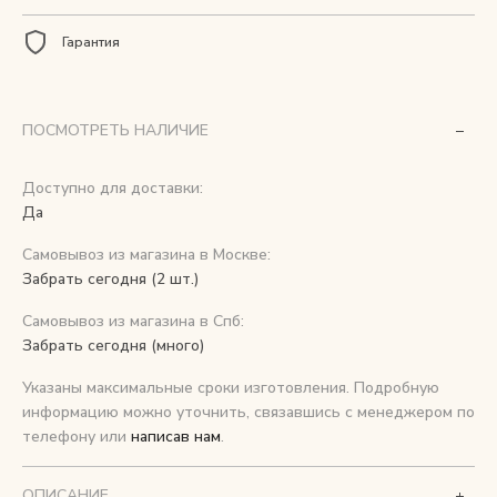
Гарантия
Снимаем с производства
Косметика для ухода
ПОСМОТРЕТЬ НАЛИЧИЕ
Доступно для доставки:
О нас
Да
Условия
Самовывоз из магазина в Москве:
Контакты
Забрать сегодня (2 шт.)
Самовывоз из магазина в Спб:
Мы в соцсетях:
Забрать сегодня (много)
Указаны максимальные сроки изготовления. Подробную
+ 7 (812) 748-24-46
ENG
информацию можно уточнить, связавшись с менеджером по
телефону или
написав нам
.
ОПИСАНИЕ