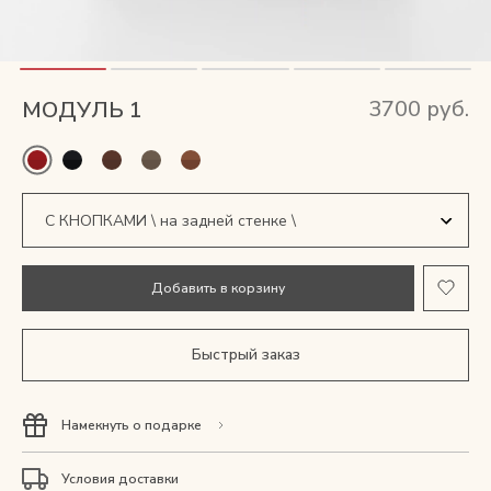
Мужские сумки
Рюкзаки
3700 руб.
МОДУЛЬ 1
Аксессуары
Мини-сумки и чехлы
Кошельки
С КНОПКАМИ \ на задней стенке \
Добавить в корзину
Ювелирные украшения
БЕЗ КНОПОК \ на задней стенке \
Быстрый заказ
Одежда
Намекнуть о подарке
Подарочная карта
Условия доставки
Подарки