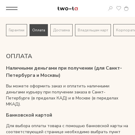
Вход
Гарантии
Оплата
Доставка
Владельцам карт
Корпорати
Корпоративным клиентам
Дополнительные услуги
ОПЛАТА
Все
Наличными деньгами при получении (для Санкт-
Петербурга и Москвы)
Новинки
Вы можете оформить заказ и оплатить наличными
деньгами курьеру при получении заказа в Санкт-
Популярное
Петербурге (в пределах КАД) и в Москве (в переделах
МКАД).
Женские сумки
Банковской картой
LIMITED
Для выбора оплаты товара с помощью банковской карты на
соответствующей странице необходимо выбрать пункт