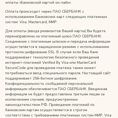
оплаты «Банковской картой он-лайн».
Мужские сумки
Оплата происходит через ПАО СБЕРБАНК с
использованием Банковских карт следующих платежных
Рюкзаки
систем: Visa, Mastercard, МИР.
Для оплаты (ввода реквизитов Вашей карты) Вы будете
Аксессуары
перенаправлены на платежный шлюз ПАО СБЕРБАНК.
Соединение с платежным шлюзом и передача информации
осуществляется в защищенном режиме с использованием
Мини-сумки и чехлы
протокола шифрования SSL. В случае если Ваш банк
поддерживает технологию безопасного проведения
Кошельки
интернет-платежей Verified By Visa или MasterCard
SecureCode для проведения платежа также может
потребоваться ввод специального пароля. Настоящий сайт
Ювелирные украшения
поддерживает 256-битное шифрование.
Конфиденциальность сообщаемой персональной
информации обеспечивается ПАО СБЕРБАНК. Введенная
Одежда
информация не будет предоставлена третьим лицам за
исключением случаев, предусмотренных
Подарочная карта
законодательством РФ. Проведение платежей по
банковским картам осуществляется в строгом
соответствии с требованиями платежных систем МИР, Visa
Подарки