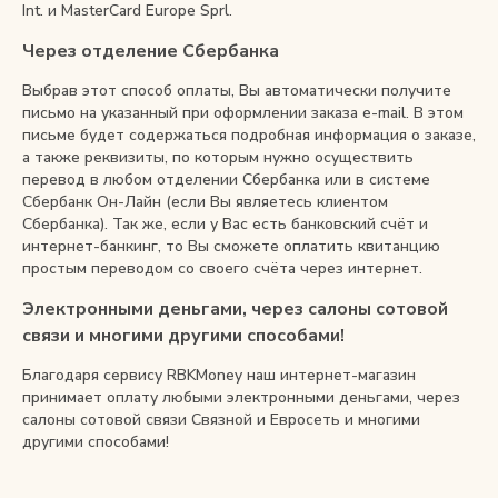
Int. и MasterCard Europe Sprl.
Через отделение Сбербанка
Снимаем с производства
Выбрав этот способ оплаты, Вы автоматически получите
письмо на указанный при оформлении заказа e-mail. В этом
Косметика для ухода
письме будет содержаться подробная информация о заказе,
а также реквизиты, по которым нужно осуществить
перевод в любом отделении Сбербанка или в системе
О нас
Сбербанк Он-Лайн (если Вы являетесь клиентом
Сбербанка). Так же, если у Вас есть банковский счёт и
Условия
интернет-банкинг, то Вы сможете оплатить квитанцию
Контакты
простым переводом со своего счёта через интернет.
Электронными деньгами, через салоны сотовой
Мы в соцсетях:
связи и многими другими способами!
Благодаря сервису RBKMoney наш интернет-магазин
+ 7 (812) 748-24-46
ENG
принимает оплату любыми электронными деньгами, через
салоны сотовой связи Связной и Евросеть и многими
другими способами!