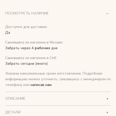
Снимаем с производства
ПОСМОТРЕТЬ НАЛИЧИЕ
Косметика для ухода
Доступно для доставки:
Да
Самовывоз из магазина в Москве:
О нас
Забрать через 4
рабочих
дня
Условия
Самовывоз из магазина в Спб:
Контакты
Забрать сегодня (много)
Указаны максимальные сроки изготовления. Подробную
Мы в соцсетях:
информацию можно уточнить, связавшись с менеджером по
телефону или
написав нам
.
+ 7 (812) 748-24-46
ENG
ОПИСАНИЕ
ДЕТАЛИ