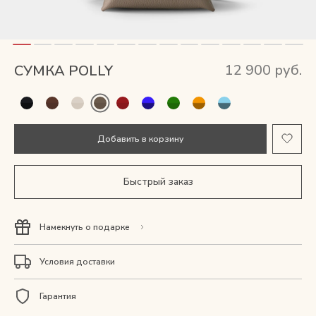
Мужские сумки
Рюкзаки
12 900 руб.
СУМКА POLLY
Аксессуары
Мини-сумки и чехлы
Добавить в корзину
Кошельки
Быстрый заказ
Ювелирные украшения
Намекнуть о подарке
Одежда
Условия доставки
Подарочная карта
Гарантия
Подарки