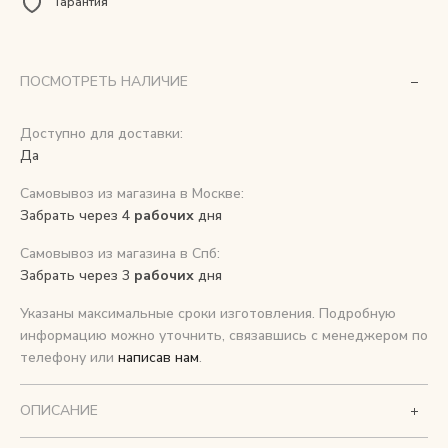
Гарантия
Снимаем с производства
ПОСМОТРЕТЬ НАЛИЧИЕ
Косметика для ухода
Доступно для доставки:
Да
О нас
Самовывоз из магазина в Москве:
Условия
Забрать через 4
рабочих
дня
Контакты
Самовывоз из магазина в Спб:
Забрать через 3
рабочих
дня
Мы в соцсетях:
Указаны максимальные сроки изготовления. Подробную
информацию можно уточнить, связавшись с менеджером по
+ 7 (812) 748-24-46
ENG
телефону или
написав нам
.
ОПИСАНИЕ