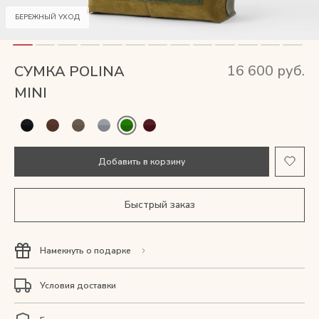
Мужские сумки
БЕРЕЖНЫЙ УХОД
Рюкзаки
16 600 руб.
СУМКА POLINA
Аксессуары
MINI
Мини-сумки и чехлы
Добавить в корзину
Кошельки
Ювелирные украшения
Быстрый заказ
Одежда
Намекнуть о подарке
Подарочная карта
Условия доставки
Подарки