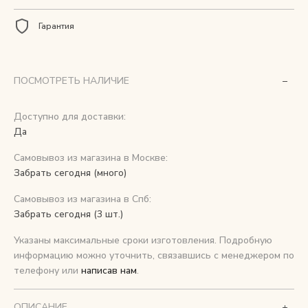
Гарантия
Снимаем с производства
Косметика для ухода
ПОСМОТРЕТЬ НАЛИЧИЕ
Доступно для доставки:
О нас
Да
Условия
Самовывоз из магазина в Москве:
Контакты
Забрать сегодня (много)
Самовывоз из магазина в Спб:
Мы в соцсетях:
Забрать сегодня (3 шт.)
Указаны максимальные сроки изготовления. Подробную
+ 7 (812) 748-24-46
ENG
информацию можно уточнить, связавшись с менеджером по
телефону или
написав нам
.
ОПИСАНИЕ