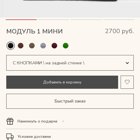
Мужские сумки
Рюкзаки
2700 руб.
МОДУЛЬ 1 МИНИ
Аксессуары
Мини-сумки и чехлы
Кошельки
С КНОПКАМИ \ на задней стенке \
Добавить в корзину
Ювелирные украшения
БЕЗ КНОПОК \ на задней стенке \
Быстрый заказ
Одежда
Намекнуть о подарке
Подарочная карта
Условия доставки
Подарки