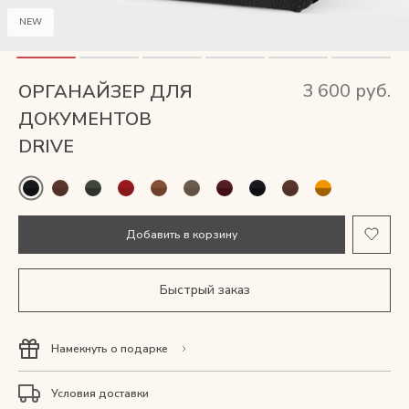
Мужские сумки
NEW
Рюкзаки
3 600 руб.
ОРГАНАЙЗЕР ДЛЯ
Аксессуары
ДОКУМЕНТОВ
DRIVE
Мини-сумки и чехлы
Кошельки
Добавить в корзину
Ювелирные украшения
Быстрый заказ
Одежда
Намекнуть о подарке
Подарочная карта
Условия доставки
Подарки