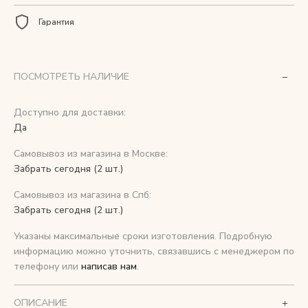
Гарантия
Снимаем с производства
Косметика для ухода
ПОСМОТРЕТЬ НАЛИЧИЕ
Доступно для доставки:
О нас
Да
Условия
Самовывоз из магазина в Москве:
Контакты
Забрать сегодня (2 шт.)
Самовывоз из магазина в Спб:
Мы в соцсетях:
Забрать сегодня (2 шт.)
Указаны максимальные сроки изготовления. Подробную
+ 7 (812) 748-24-46
ENG
информацию можно уточнить, связавшись с менеджером по
телефону или
написав нам
.
ОПИСАНИЕ