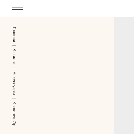
Корпоративным клиентам
Главная
Дополнительные услуги
Все
|
Каталог
Новинки
|
Аксессуары
Популярное
Женские сумки
|
Кошелек Zip
LIMITED
Мужские сумки