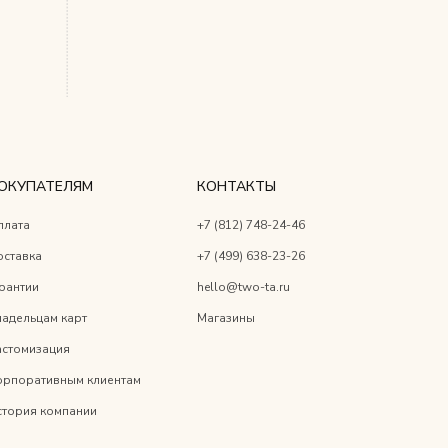
ОКУПАТЕЛЯМ
КОНТАКТЫ
плата
+7 (812) 748-24-46
оставка
+7 (499) 638-23-26
рантии
hello@two-ta.ru
адельцам карт
Магазины
астомизация
орпоративным клиентам
стория компании