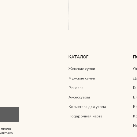
КАТАЛОГ
П
Женские сумки
О
Мужские сумки
Д
Рюкзаки
Га
Аксессуары
Вл
Косметика для ухода
К
Подарочная карта
К
И
геньев
олитика