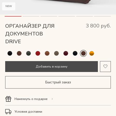
Мужские сумки
NEW
Рюкзаки
3 800 руб.
ОРГАНАЙЗЕР ДЛЯ
Аксессуары
ДОКУМЕНТОВ
DRIVE
Мини-сумки и чехлы
Кошельки
Добавить в корзину
Ювелирные украшения
Быстрый заказ
Одежда
Намекнуть о подарке
Подарочная карта
Условия доставки
Подарки