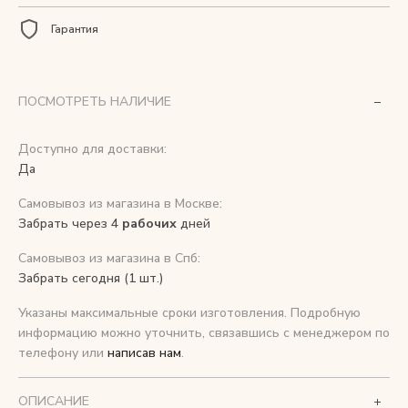
Гарантия
Снимаем с производства
Косметика для ухода
ПОСМОТРЕТЬ НАЛИЧИЕ
Доступно для доставки:
О нас
Да
Условия
Самовывоз из магазина в Москве:
Контакты
Забрать через 4
рабочих
дней
Самовывоз из магазина в Спб:
Мы в соцсетях:
Забрать сегодня (1 шт.)
Указаны максимальные сроки изготовления. Подробную
+ 7 (812) 748-24-46
ENG
информацию можно уточнить, связавшись с менеджером по
телефону или
написав нам
.
ОПИСАНИЕ