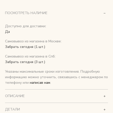
Снимаем с производства
ПОСМОТРЕТЬ НАЛИЧИЕ
Косметика для ухода
Доступно для доставки:
Да
Самовывоз из магазина в Москве:
О нас
Забрать сегодня (1 шт.)
Условия
Самовывоз из магазина в Спб:
Контакты
Забрать сегодня (3 шт.)
Указаны максимальные сроки изготовления. Подробную
Мы в соцсетях:
информацию можно уточнить, связавшись с менеджером по
телефону или
написав нам
.
+ 7 (812) 748-24-46
ENG
ОПИСАНИЕ
ДЕТАЛИ