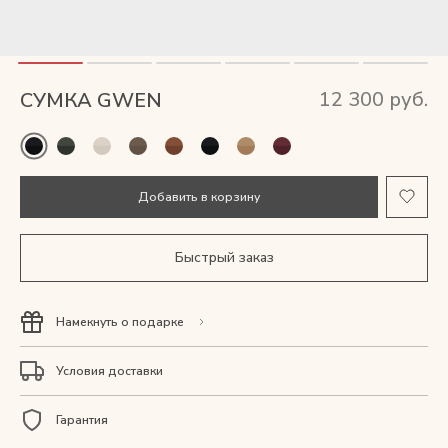
Мужские сумки
Рюкзаки
12 300 руб.
СУМКА GWEN
Аксессуары
Мини-сумки и чехлы
Добавить в корзину
Кошельки
Быстрый заказ
Ювелирные украшения
Намекнуть о подарке
Одежда
Условия доставки
Подарочная карта
Гарантия
Подарки