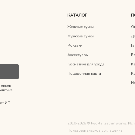
КАТАЛОГ
П
Женские сумки
О
Мужские сумки
Д
Рюкзаки
Га
Аксессуары
Вл
Косметика для ухода
К
Подарочная карта
К
И
геньев
олитика
от ИП
2010-2026 © two-ta leather works. И
Пользовательское соглашение