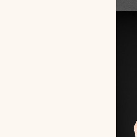
Снимаем с производства
Косметика для ухода
О нас
Условия
Контакты
Мы в соцсетях:
+ 7 (812) 748-24-46
ENG