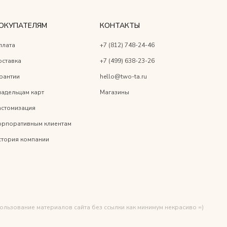
ОКУПАТЕЛЯМ
КОНТАКТЫ
плата
+7 (812) 748-24-46
оставка
+7 (499) 638-23-26
рантии
hello@two-ta.ru
адельцам карт
Магазины
астомизация
орпоративным клиентам
стория компании
спользование материалов сайта без ссылки как минимум некрасиво =)