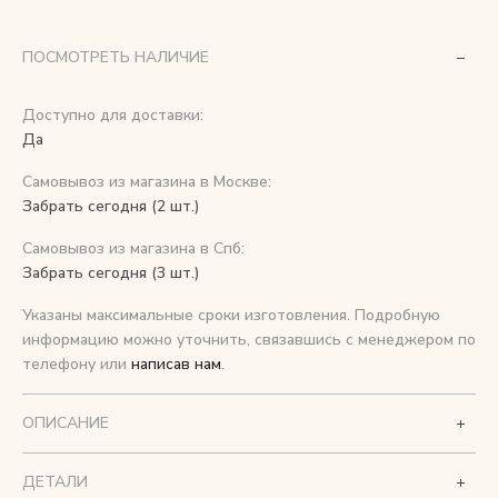
Снимаем с производства
ПОСМОТРЕТЬ НАЛИЧИЕ
Косметика для ухода
Доступно для доставки:
Да
Самовывоз из магазина в Москве:
О нас
Забрать сегодня (2 шт.)
Условия
Самовывоз из магазина в Спб:
Контакты
Забрать сегодня (3 шт.)
Указаны максимальные сроки изготовления. Подробную
Мы в соцсетях:
информацию можно уточнить, связавшись с менеджером по
телефону или
написав нам
.
+ 7 (812) 748-24-46
ENG
ОПИСАНИЕ
ДЕТАЛИ