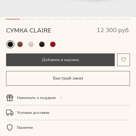
Мужские сумки
Рюкзаки
12 300 руб.
СУМКА CLAIRE
Аксессуары
Мини-сумки и чехлы
Добавить в корзину
Кошельки
Быстрый заказ
Ювелирные украшения
Намекнуть о подарке
Одежда
Условия доставки
Подарочная карта
Гарантия
Подарки