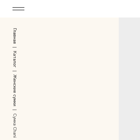
Корпоративным клиентам
Главная
Дополнительные услуги
Все
|
Каталог
Новинки
|
Женские сумки
Популярное
Женские сумки
|
LIMITED
Сумка Chani
Мужские сумки