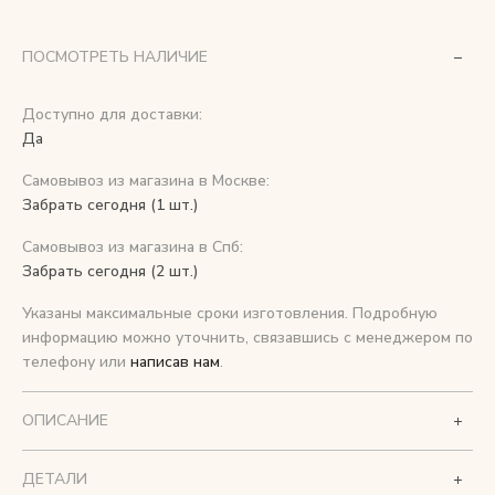
Снимаем с производства
ПОСМОТРЕТЬ НАЛИЧИЕ
Косметика для ухода
Доступно для доставки:
Да
Самовывоз из магазина в Москве:
О нас
Забрать сегодня (1 шт.)
Условия
Самовывоз из магазина в Спб:
Контакты
Забрать сегодня (2 шт.)
Указаны максимальные сроки изготовления. Подробную
Мы в соцсетях:
информацию можно уточнить, связавшись с менеджером по
телефону или
написав нам
.
+ 7 (812) 748-24-46
ENG
ОПИСАНИЕ
ДЕТАЛИ