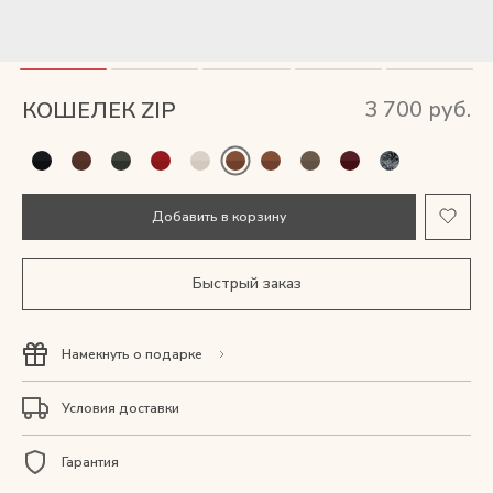
Мужские сумки
Рюкзаки
3 700 руб.
КОШЕЛЕК ZIP
Аксессуары
Мини-сумки и чехлы
Добавить в корзину
Кошельки
Быстрый заказ
Ювелирные украшения
Намекнуть о подарке
Одежда
Условия доставки
Подарочная карта
Гарантия
Подарки