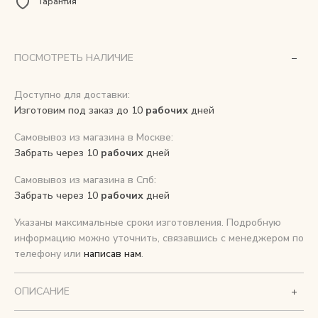
Гарантия
Снимаем с производства
ПОСМОТРЕТЬ НАЛИЧИЕ
Косметика для ухода
Доступно для доставки:
Изготовим под заказ до 10
рабочих
дней
О нас
Самовывоз из магазина в Москве:
Условия
Забрать через 10
рабочих
дней
Контакты
Самовывоз из магазина в Спб:
Забрать через 10
рабочих
дней
Мы в соцсетях:
Указаны максимальные сроки изготовления. Подробную
информацию можно уточнить, связавшись с менеджером по
+ 7 (812) 748-24-46
ENG
телефону или
написав нам
.
ОПИСАНИЕ