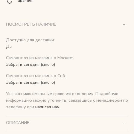
Гарантия
Снимаем с производства
ПОСМОТРЕТЬ НАЛИЧИЕ
Косметика для ухода
Доступно для доставки:
Да
О нас
Самовывоз из магазина в Москве:
Условия
Забрать сегодня (много)
Контакты
Самовывоз из магазина в Спб:
Забрать сегодня (много)
Мы в соцсетях:
Указаны максимальные сроки изготовления. Подробную
информацию можно уточнить, связавшись с менеджером по
+ 7 (812) 748-24-46
ENG
телефону или
написав нам
.
ОПИСАНИЕ