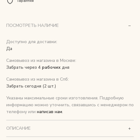
Гарантия
Снимаем с производства
ПОСМОТРЕТЬ НАЛИЧИЕ
Косметика для ухода
Доступно для доставки:
Да
О нас
Самовывоз из магазина в Москве:
Условия
Забрать через 4
рабочих
дня
Контакты
Самовывоз из магазина в Спб:
Забрать сегодня (2 шт.)
Мы в соцсетях:
Указаны максимальные сроки изготовления. Подробную
информацию можно уточнить, связавшись с менеджером по
+ 7 (812) 748-24-46
ENG
телефону или
написав нам
.
ОПИСАНИЕ