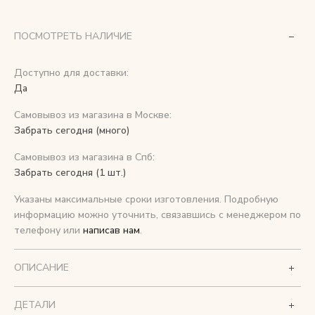
Снимаем с производства
ПОСМОТРЕТЬ НАЛИЧИЕ
Косметика для ухода
Доступно для доставки:
Да
Самовывоз из магазина в Москве:
О нас
Забрать сегодня (много)
Условия
Самовывоз из магазина в Спб:
Контакты
Забрать сегодня (1 шт.)
Указаны максимальные сроки изготовления. Подробную
Мы в соцсетях:
информацию можно уточнить, связавшись с менеджером по
телефону или
написав нам
.
+ 7 (812) 748-24-46
ENG
ОПИСАНИЕ
ДЕТАЛИ