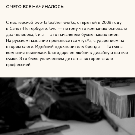
С ЧЕГО ВСЕ НАЧИНАЛОСЬ:
Снимаем с производства
С мастерской two-ta leather works, открытой в 2009 году
в Санкт-Петербурге. two — потому что компанию основали
Косметика для ухода
два человека, t и a — это начальные буквы наших имен.
На русском название произносится «тутА», с ударением на
втором слоге. Идейный вдохновитель бренда — Татьяна,
компания появилась благодаря ее любви к дизайну и шитью
О нас
сумок. Это было увлечением детства, которое стало
Условия
профессией.
Контакты
Мы в соцсетях:
+ 7 (812) 748-24-46
ENG