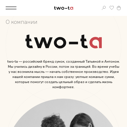
Вход
О компании
Корпоративным клиентам
Дополнительные услуги
Все
two-ta — российский бренд сумок, созданный Татьяной и Антоном.
Мы учились дизайну в России, потом за границей. Во время учебы
у нас возникла мысль — начать собственное производство. Идея
Новинки
нашей компании пришла к нам сразу: уютные кожаные сумки,
которые помогут создать цельный образ и сделать жизнь
комфортнее.
Популярное
Женские сумки
LIMITED