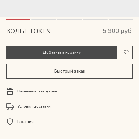
Мужские сумки
Рюкзаки
5 900 руб.
КОЛЬЕ TOKEN
Аксессуары
Добавить в корзину
Мини-сумки и чехлы
Быстрый заказ
Кошельки
Ювелирные украшения
Намекнуть о подарке
Одежда
Условия доставки
Подарочная карта
Гарантия
Подарки