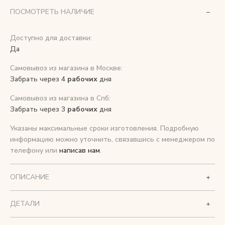
ПОСМОТРЕТЬ НАЛИЧИЕ
Снимаем с производства
Доступно для доставки:
Да
Косметика для ухода
Самовывоз из магазина в Москве:
Забрать через 4
рабочих
дня
О нас
Самовывоз из магазина в Спб:
Условия
Забрать через 3
рабочих
дня
Контакты
Указаны максимальные сроки изготовления. Подробную
информацию можно уточнить, связавшись с менеджером по
Мы в соцсетях:
телефону или
написав нам
.
ОПИСАНИЕ
+ 7 (812) 748-24-46
ENG
ДЕТАЛИ