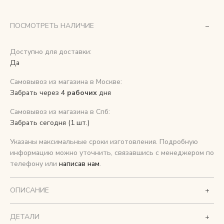
Снимаем с производства
ПОСМОТРЕТЬ НАЛИЧИЕ
Косметика для ухода
Доступно для доставки:
Да
Самовывоз из магазина в Москве:
О нас
Забрать через 4
рабочих
дня
Условия
Самовывоз из магазина в Спб:
Контакты
Забрать сегодня (1 шт.)
Указаны максимальные сроки изготовления. Подробную
Мы в соцсетях:
информацию можно уточнить, связавшись с менеджером по
телефону или
написав нам
.
+ 7 (812) 748-24-46
ENG
ОПИСАНИЕ
ДЕТАЛИ