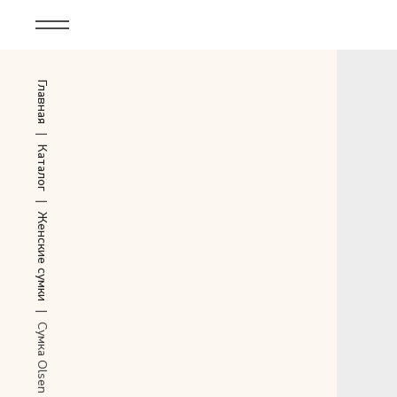
Корпоративным клиентам
Главная
Дополнительные услуги
Все
|
Каталог
Новинки
|
Женские сумки
Популярное
Женские сумки
|
LIMITED
Сумка Olsen
Мужские сумки