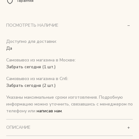
Гарантия
Снимаем с производства
ПОСМОТРЕТЬ НАЛИЧИЕ
Косметика для ухода
Доступно для доставки:
Да
О нас
Самовывоз из магазина в Москве:
Условия
Забрать сегодня (1 шт.)
Контакты
Самовывоз из магазина в Спб:
Забрать сегодня (2 шт.)
Мы в соцсетях:
Указаны максимальные сроки изготовления. Подробную
информацию можно уточнить, связавшись с менеджером по
+ 7 (812) 748-24-46
ENG
телефону или
написав нам
.
ОПИСАНИЕ