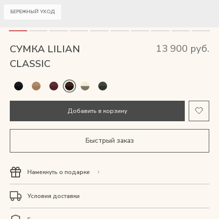
Мужские сумки
БЕРЕЖНЫЙ УХОД
Рюкзаки
13 900 руб.
СУМКА LILIAN
Аксессуары
CLASSIC
Мини-сумки и чехлы
Добавить в корзину
Кошельки
Ювелирные украшения
Быстрый заказ
Одежда
Намекнуть о подарке
Подарочная карта
Условия доставки
Подарки