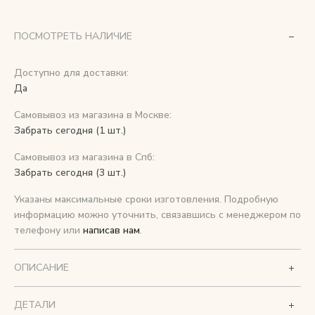
Снимаем с производства
ПОСМОТРЕТЬ НАЛИЧИЕ
Косметика для ухода
Доступно для доставки:
Да
Самовывоз из магазина в Москве:
О нас
Забрать сегодня (1 шт.)
Условия
Самовывоз из магазина в Спб:
Контакты
Забрать сегодня (3 шт.)
Указаны максимальные сроки изготовления. Подробную
Мы в соцсетях:
информацию можно уточнить, связавшись с менеджером по
телефону или
написав нам
.
+ 7 (812) 748-24-46
ENG
ОПИСАНИЕ
ДЕТАЛИ