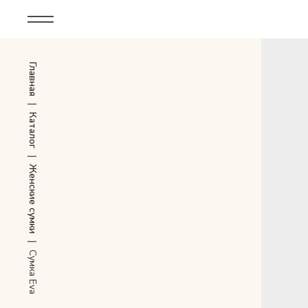
Корпоративным клиентам
Главная
Дополнительные услуги
Все
|
Каталог
Новинки
|
Женские сумки
Популярное
Женские сумки
|
LIMITED
Сумка Eva
Мужские сумки