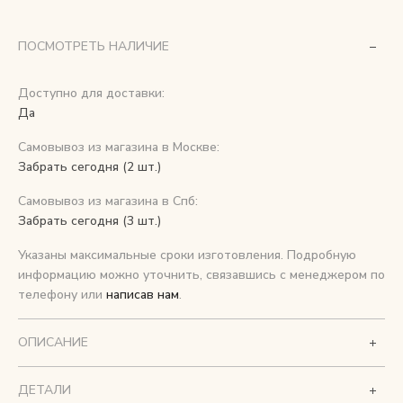
Снимаем с производства
ПОСМОТРЕТЬ НАЛИЧИЕ
Косметика для ухода
Доступно для доставки:
Да
Самовывоз из магазина в Москве:
О нас
Забрать сегодня (2 шт.)
Условия
Самовывоз из магазина в Спб:
Контакты
Забрать сегодня (3 шт.)
Указаны максимальные сроки изготовления. Подробную
Мы в соцсетях:
информацию можно уточнить, связавшись с менеджером по
телефону или
написав нам
.
+ 7 (812) 748-24-46
ENG
ОПИСАНИЕ
ДЕТАЛИ