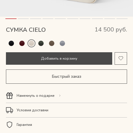
Мужские сумки
Рюкзаки
14 500 руб.
СУМКА CIELO
Аксессуары
Мини-сумки и чехлы
Добавить в корзину
Кошельки
Быстрый заказ
Ювелирные украшения
Намекнуть о подарке
Одежда
Условия доставки
Подарочная карта
Гарантия
Подарки