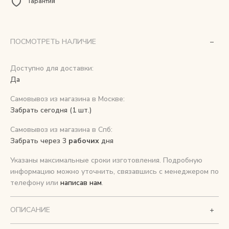
Гарантия
Снимаем с производства
ПОСМОТРЕТЬ НАЛИЧИЕ
Косметика для ухода
Доступно для доставки:
Да
О нас
Самовывоз из магазина в Москве:
Условия
Забрать сегодня (1 шт.)
Контакты
Самовывоз из магазина в Спб:
Забрать через 3
рабочих
дня
Мы в соцсетях:
Указаны максимальные сроки изготовления. Подробную
информацию можно уточнить, связавшись с менеджером по
+ 7 (812) 748-24-46
ENG
телефону или
написав нам
.
ОПИСАНИЕ