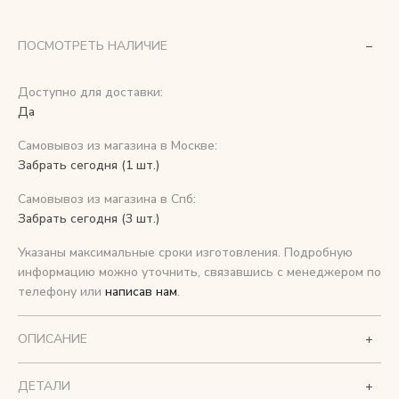
Снимаем с производства
ПОСМОТРЕТЬ НАЛИЧИЕ
Косметика для ухода
Доступно для доставки:
Да
Самовывоз из магазина в Москве:
О нас
Забрать сегодня (1 шт.)
Условия
Самовывоз из магазина в Спб:
Контакты
Забрать сегодня (3 шт.)
Указаны максимальные сроки изготовления. Подробную
Мы в соцсетях:
информацию можно уточнить, связавшись с менеджером по
телефону или
написав нам
.
+ 7 (812) 748-24-46
ENG
ОПИСАНИЕ
ДЕТАЛИ