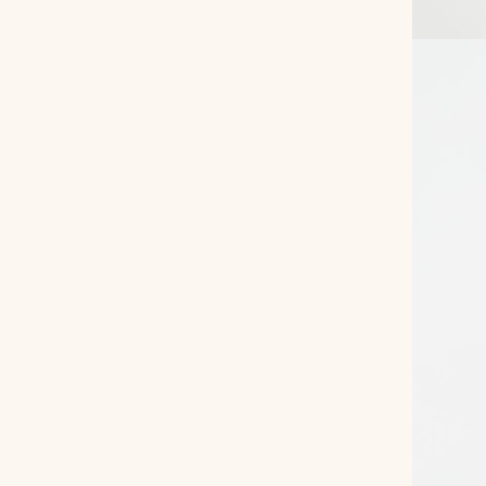
Снимаем с производства
Косметика для ухода
О нас
Условия
Контакты
Мы в соцсетях:
+ 7 (812) 748-24-46
ENG