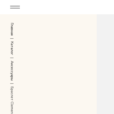
Корпоративным клиентам
Главная
Дополнительные услуги
Все
|
Каталог
Новинки
|
Аксессуары
Популярное
Женские сумки
|
Браслет Clementine
LIMITED
Мужские сумки