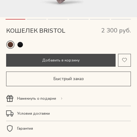
Мужские сумки
Рюкзаки
2 300 руб.
КОШЕЛЕК BRISTOL
Аксессуары
Мини-сумки и чехлы
Добавить в корзину
Кошельки
Быстрый заказ
Ювелирные украшения
Намекнуть о подарке
Одежда
Условия доставки
Подарочная карта
Гарантия
Подарки