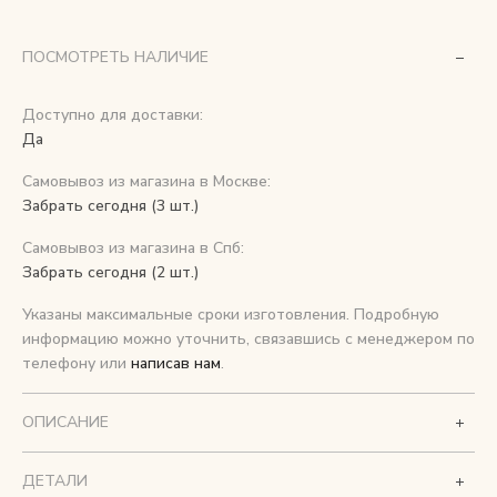
Снимаем с производства
ПОСМОТРЕТЬ НАЛИЧИЕ
Косметика для ухода
Доступно для доставки:
Да
Самовывоз из магазина в Москве:
О нас
Забрать сегодня (3 шт.)
Условия
Самовывоз из магазина в Спб:
Контакты
Забрать сегодня (2 шт.)
Указаны максимальные сроки изготовления. Подробную
Мы в соцсетях:
информацию можно уточнить, связавшись с менеджером по
телефону или
написав нам
.
+ 7 (812) 748-24-46
ENG
ОПИСАНИЕ
ДЕТАЛИ