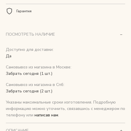
Гарантия
Снимаем с производства
Косметика для ухода
ПОСМОТРЕТЬ НАЛИЧИЕ
Доступно для доставки:
О нас
Да
Условия
Самовывоз из магазина в Москве:
Контакты
Забрать сегодня (1 шт.)
Самовывоз из магазина в Спб:
Мы в соцсетях:
Забрать сегодня (2 шт.)
Указаны максимальные сроки изготовления. Подробную
+ 7 (812) 748-24-46
ENG
информацию можно уточнить, связавшись с менеджером по
телефону или
написав нам
.
ОПИСАНИЕ