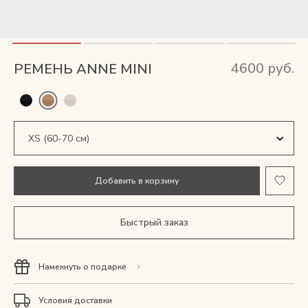
Мужские сумки
Рюкзаки
4600 руб.
РЕМЕНЬ ANNE MINI
Аксессуары
Мини-сумки и чехлы
Кошельки
L (90-100 см)
Добавить в корзину
Ювелирные украшения
M (80-90 см)
Быстрый заказ
S (70-80 см)
Одежда
XS (60-70 см)
Намекнуть о подарке
Подарочная карта
Условия доставки
Подарки